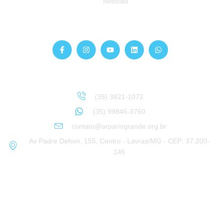
Notícias
Siga-nos
Atendimento
Sinta-se à vontade para entrar em contato:
(35) 3821-1072
(35) 99846-3760
contato@arpariogrande.org.br
Av Padre Dehon, 155, Centro - Lavras/MG - CEP: 37.200-
146