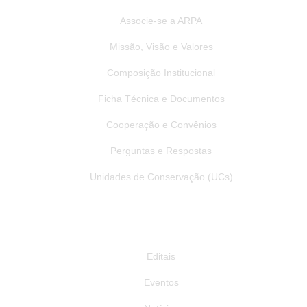
instituição.
mundo? 🌱
Associe-se a ARPA
4
0
Entre os destaques, foi apresentado o ProverÁguas Jacutinga, iniciativa
voltada à restauração de APPs de nascentes em propriedades rurais,
Missão, Visão e Valores
promovendo na prática o Pagamento por Serviços Ambientais (PSA) e
fortalecendo a conservação dos recursos hídricos por meio da valorização
dos produtores rurais e da preservação ambiental. 🌿💧
Composição Institucional
34
0
Ficha Técnica e Documentos
Cooperação e Convênios
Perguntas e Respostas
Unidades de Conservação (UCs)
Publicações
Editais
Eventos