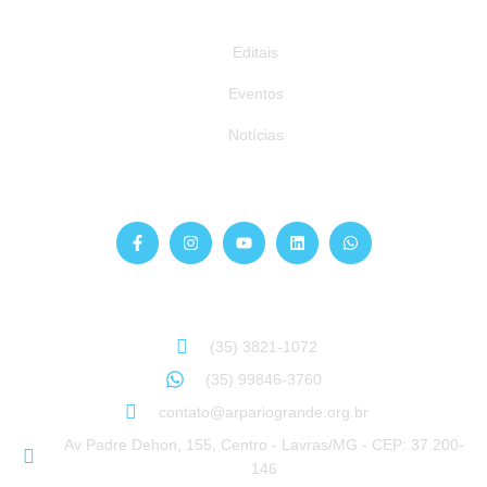
Publicações
Editais
Eventos
Notícias
Siga-nos
Atendimento
Sinta-se à vontade para entrar em contato:
(35) 3821-1072
(35) 99846-3760
contato@arpariogrande.org.br
Av Padre Dehon, 155, Centro - Lavras/MG - CEP: 37.200-
146