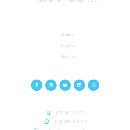
Unidades de Conservação (UCs)
Publicações
Editais
Eventos
Notícias
Siga-nos
Atendimento
Sinta-se à vontade para entrar em contato:
(35) 3821-1072
(35) 99846-3760