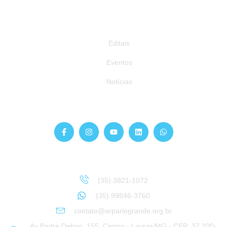
Publicações
Editais
Eventos
Notícias
Siga-nos
Atendimento
Sinta-se à vontade para entrar em contato:
(35) 3821-1072
(35) 99846-3760
contato@arpariogrande.org.br
Av Padre Dehon, 155, Centro - Lavras/MG - CEP: 37.200-