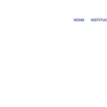
(35) 3821-1072
contato@arpariogrande.org.br
Avenida Padre
HOME
INSTITU
Etiq