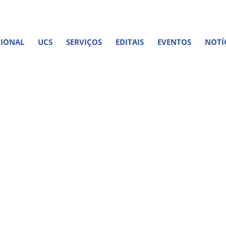
 Dehon, 155 – Centro – Lavras/MG – CEP: 37.200-146
CIONAL
UCS
SERVIÇOS
EDITAIS
EVENTOS
NOTÍ
ueta: Eleições