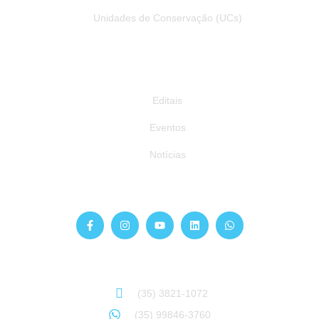
Unidades de Conservação (UCs)
Publicações
Editais
Eventos
Notícias
Siga-nos
Atendimento
Sinta-se à vontade para entrar em contato:
(35) 3821-1072
(35) 99846-3760