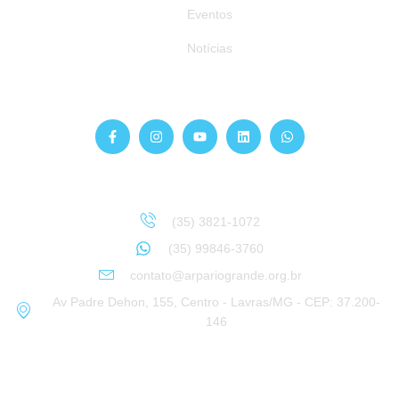
Eventos
Notícias
Siga-nos
Atendimento
Sinta-se à vontade para entrar em contato:
(35) 3821-1072
(35) 99846-3760
contato@arpariogrande.org.br
Av Padre Dehon, 155, Centro - Lavras/MG - CEP: 37.200-
146