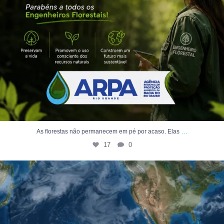
...
As florestas não permanecem em pé por acaso. Elas
17
0
O El Niño acontece no Oceano Pacífico, mas seus
...
7
0