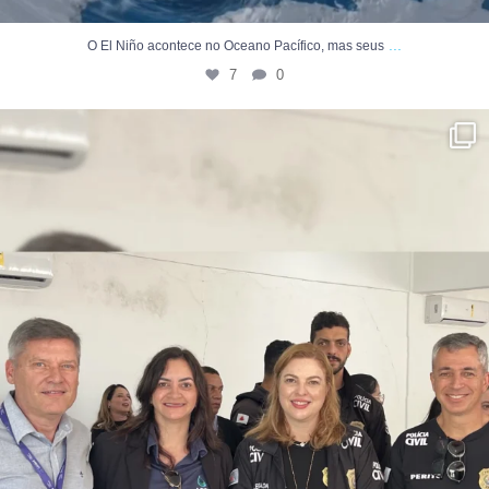
...
O El Niño acontece no Oceano Pacífico, mas seus
7
0
Nessa sexta-feira, a ARPA Rio Grande esteve
...
54
0