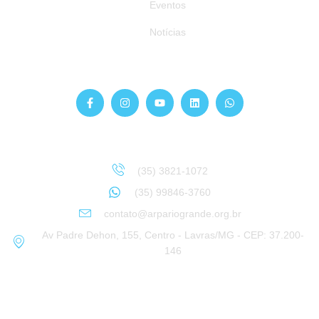
Eventos
Notícias
Siga-nos
Atendimento
Sinta-se à vontade para entrar em contato:
(35) 3821-1072
(35) 99846-3760
contato@arpariogrande.org.br
Av Padre Dehon, 155, Centro - Lavras/MG - CEP: 37.200-
146