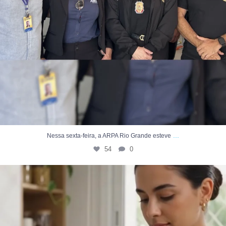
...
Nessa sexta-feira, a ARPA Rio Grande esteve
54
0
Você sabia que cada um de nós gera um volume muito
...
4
0