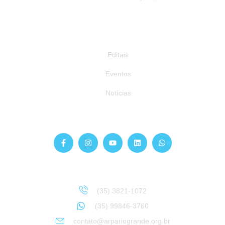
Publicações
Editais
Eventos
Notícias
Siga-nos
Atendimento
Sinta-se à vontade para entrar em contato:
(35) 3821-1072
(35) 99846-3760
contato@arpariogrande.org.br