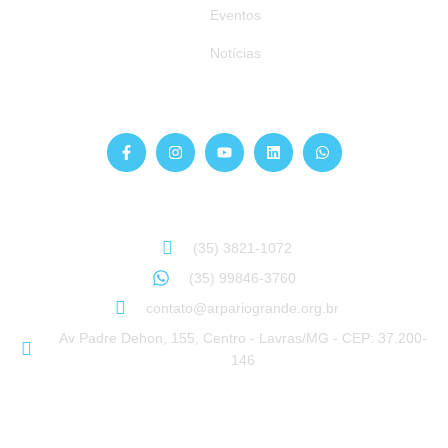
Eventos
Notícias
Siga-nos
Atendimento
Sinta-se à vontade para entrar em contato:
(35) 3821-1072
(35) 99846-3760
contato@arpariogrande.org.br
Av Padre Dehon, 155, Centro - Lavras/MG - CEP: 37.200-
146