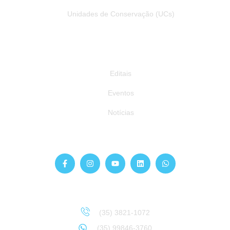
Unidades de Conservação (UCs)
Publicações
Editais
Eventos
Notícias
Siga-nos
Atendimento
Sinta-se à vontade para entrar em contato:
(35) 3821-1072
(35) 99846-3760