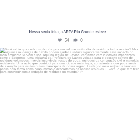
...
Nessa sexta-feira, a ARPA Rio Grande esteve
54
0
Você sabia que cada um de nós gera um volume muito
...
4
0