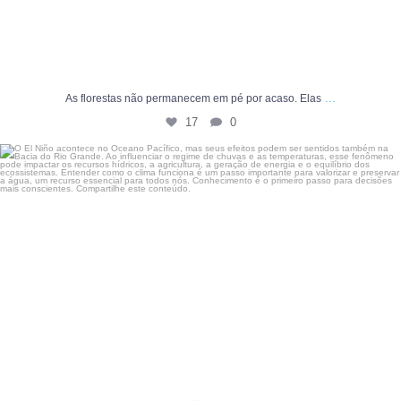
...
As florestas não permanecem em pé por acaso. Elas
17
0
O El Niño acontece no Oceano Pacífico, mas seus
...
7
0