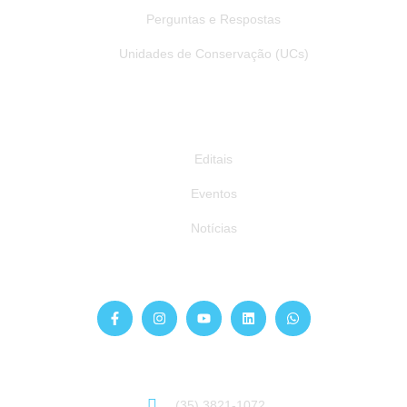
Perguntas e Respostas
Unidades de Conservação (UCs)
Publicações
Editais
Eventos
Notícias
Siga-nos
Atendimento
Sinta-se à vontade para entrar em contato:
(35) 3821-1072