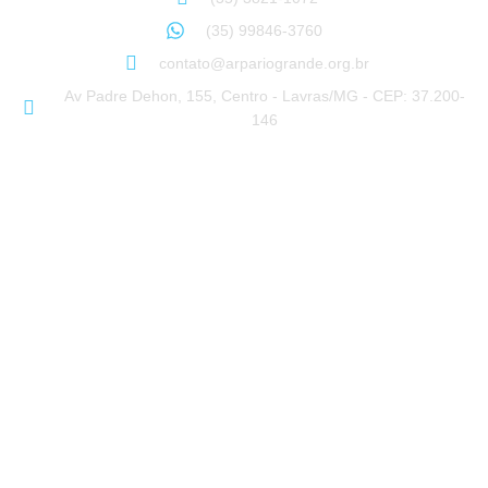
(35) 99846-3760
contato@arpariogrande.org.br
Av Padre Dehon, 155, Centro - Lavras/MG - CEP: 37.200-
146
© ARPA RIO GRANDE 2018-2026 – Todos os direitos reservados –
Desenvolvido por: