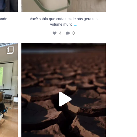
rande
Você sabia que cada um de nós gera um
...
volume muito
4
0
do III
...
A desertificação e a seca não acontecem de uma
...
11
0