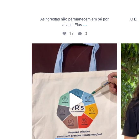
As florestas não permanecem em pé por
O El
...
acaso. Elas
17
0
Você sabe por que as ecobags se tornaram tão
...
Você sa
21
5