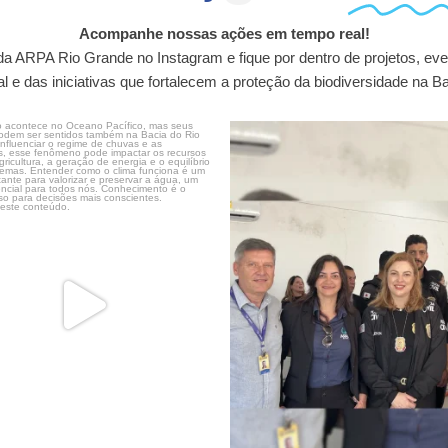
Acompanhe nossas ações em tempo real!
 da ARPA Rio Grande no Instagram e fique por dentro de projetos, ev
 e das iniciativas que fortalecem a proteção da biodiversidade na B
ño acontece no Oceano Pacífico, mas
Nessa sexta-feira, a ARPA Rio Grande
seus
...
54
0
7
0