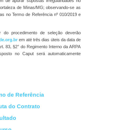
 de apurar supostas irregularidades no
Fortaleza de Minas/MG; observando-se as
das no Termo de Referência nº 010/2019 e
r do procedimento de seleção deverão
e.org.br
em até três dias úteis da data de
art. 83, §2° do Regimento Interno da ARPA
isposto no Caput será automaticamente
rmo de Referência
uta do Contrato
sultado
curso