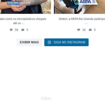
abe como os microplásticos chegam
Ontem, a ARPA Rio Grande participou
...
...
até os
58
5
34
0
EXIBIR MAIS
SIGA NO INSTAGRAM
Publicações
A
Si
Editais
en