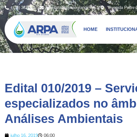
(35) 3821-1072
contato@arpariogrande.org.br
Avenida Padre 
HOME
INSTITUCION
Edital 010/2019 – Serv
especializados no âmbi
Análises Ambientais
julho 16, 2019
06:00