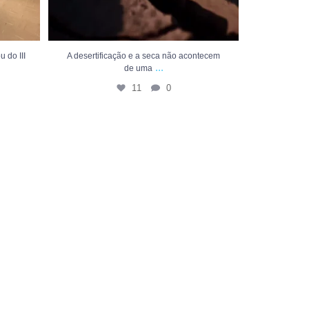
 do III
A desertificação e a seca não acontecem
...
de uma
11
0
tendimento
nta-se à vontade para
trar em contato: