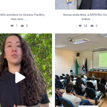
 Niño acontece no Oceano Pacífico,
Nessa sexta-feira, a ARPA Rio G
...
...
mas seus
esteve
7
0
54
0
be como os microplásticos chegam até
Ontem, a ARPA Rio Grande participou 
os
...
34
0
58
5