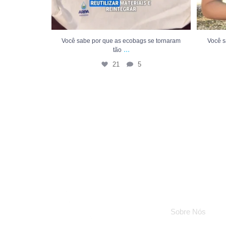
Você sabe por que as ecobags se tornaram
Você s
...
tão
21
5
Institucional
Sobre Nós