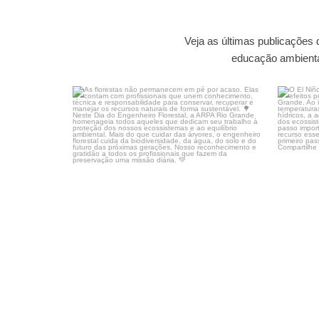
Veja as últimas publicações
educação ambiental
As florestas não permanecem em pé por acaso.
O El Ni
Elas
...
17
0