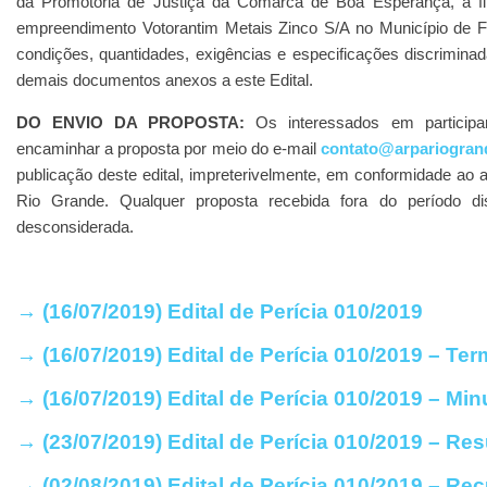
da Promotoria de Justiça da Comarca de Boa Esperança, a fim
empreendimento Votorantim Metais Zinco S/A no Município de 
condições, quantidades, exigências e especificações discrimina
demais documentos anexos a este Edital.
DO ENVIO DA PROPOSTA:
Os interessados em participa
encaminhar a proposta por meio do e-mail
contato@arpariogrand
publicação deste edital, impreterivelmente, em conformidade ao 
Rio Grande. Qualquer proposta recebida fora do período d
desconsiderada.
→ (16/07/2019) Edital de Perícia 010/2019
→ (16/07/2019) Edital de Perícia 010/2019 – Te
→ (16/07/2019) Edital de Perícia 010/2019 – Min
→ (23/07/2019) Edital de Perícia 010/2019 – Re
→ (02/08/2019) Edital de Perícia 010/2019 – Re