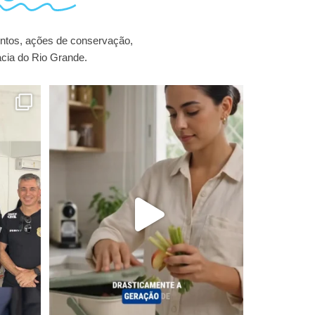
entos, ações de conservação,
acia do Rio Grande.
 esteve
...
Você sabia que cada um de nós gera um volume
muito
...
4
0