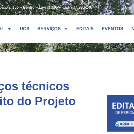
Dehon, 155 – Centro – Lavras/MG – CEP: 37.200-146
AL
UCS
SERVIÇOS
EDITAIS
EVENTOS
iços técnicos
to do Projeto