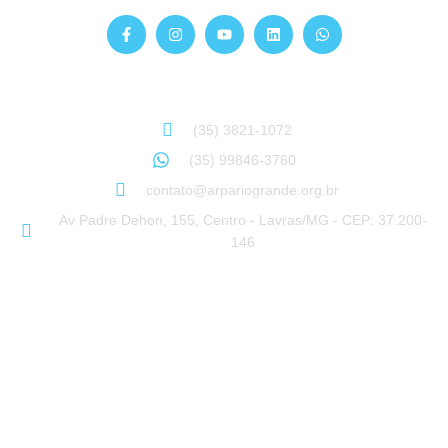
Siga-nos
Atendimento
Sinta-se à vontade para entrar em contato:
(35) 3821-1072
(35) 99846-3760
contato@arpariogrande.org.br
Av Padre Dehon, 155, Centro - Lavras/MG - CEP: 37.200-
146
© ARPA RIO GRANDE 2018-2026 – Todos os direitos reservados –
Desenvolvido por: