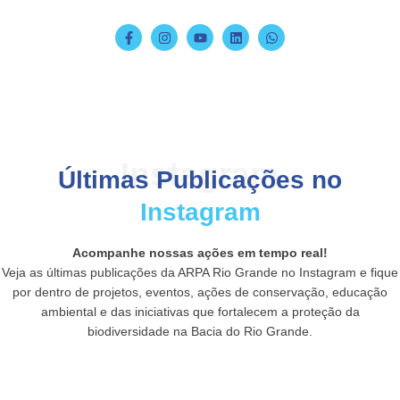
Instagram
Últimas Publicações no
Instagram
Acompanhe nossas ações em tempo real!
Veja as últimas publicações da ARPA Rio Grande no Instagram e fique
por dentro de projetos, eventos, ações de conservação, educação
ambiental e das iniciativas que fortalecem a proteção da
biodiversidade na Bacia do Rio Grande.
As florestas não permanecem em pé por acaso. Elas contam com profissionais
O El Niño acontece no Oceano Pacífico, mas seus efeitos podem ser sentidos
que unem conhecimento, técnica e responsabilidade para conservar, recuperar e