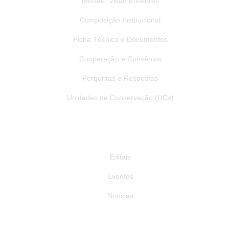
Missão, Visão e Valores
promovendo na prática o Pagamento por Serviços Ambientais (PSA) e
fortalecendo a conservação dos recursos hídricos por meio da valorização
dos produtores rurais e da preservação ambiental. 🌿💧
Composição Institucional
34
0
Ficha Técnica e Documentos
Cooperação e Convênios
Perguntas e Respostas
Unidades de Conservação (UCs)
Publicações
Editais
Eventos
Notícias