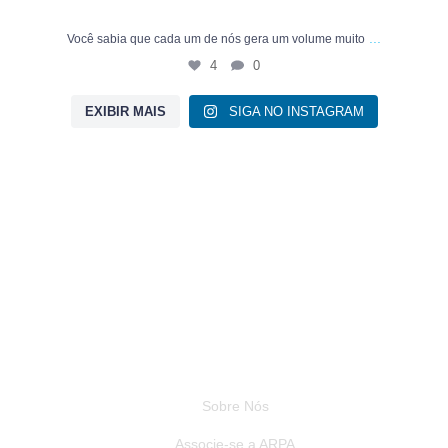
...
Você sabia que cada um de nós gera um volume muito
4
0
EXIBIR MAIS
SIGA NO INSTAGRAM
Institucional
Sobre Nós
Associe-se a ARPA