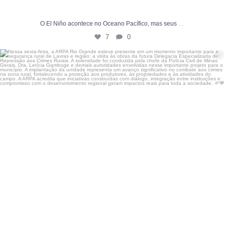
...
O El Niño acontece no Oceano Pacífico, mas seus
7
0
Nessa sexta-feira, a ARPA Rio Grande esteve
...
54
0