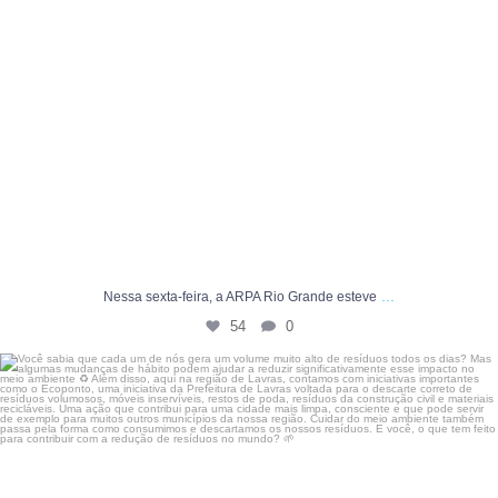
...
Nessa sexta-feira, a ARPA Rio Grande esteve
54
0
Você sabia que cada um de nós gera um volume muito
...
4
0