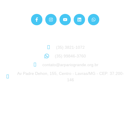
Siga-nos
Atendimento
Sinta-se à vontade para entrar em contato:
(35) 3821-1072
(35) 99846-3760
contato@arpariogrande.org.br
Av Padre Dehon, 155, Centro - Lavras/MG - CEP: 37.200-
146
© ARPA RIO GRANDE 2018-2026 – Todos os direitos reservados –
Desenvolvido por: