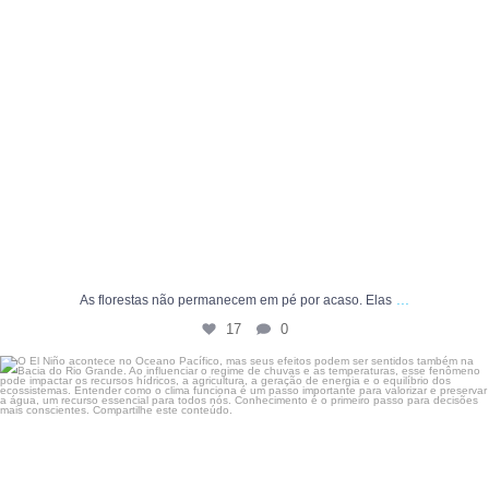
...
As florestas não permanecem em pé por acaso. Elas
17
0
O El Niño acontece no Oceano Pacífico, mas seus
...
7
0