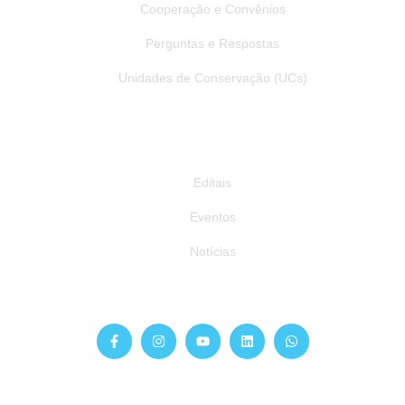
Cooperação e Convênios
Perguntas e Respostas
Unidades de Conservação (UCs)
Publicações
Editais
Eventos
Notícias
Siga-nos
Atendimento
Sinta-se à vontade para entrar em contato: